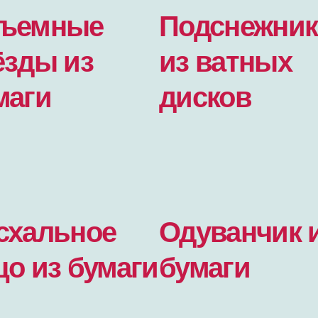
ъемные
Подснежни
ёзды из
из ватных
маги
дисков
схальное
Одуванчик 
цо из бумаги
бумаги