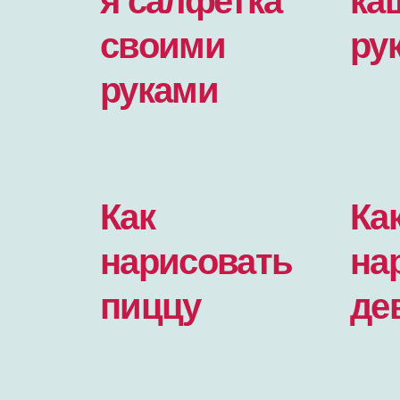
своими
ру
руками
Как
Ка
нарисовать
на
пиццу
де