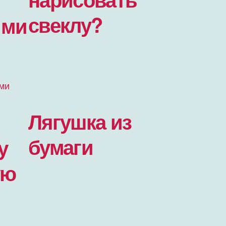
свеклу?
ими
Лягушка из
бумаги
у
ую