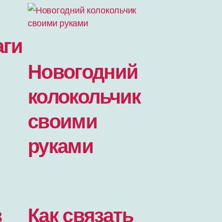
аги
Новогодний
колокольчик
своими
руками
з
Как связать