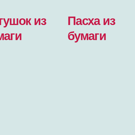
тушок из
Пасха из
маги
бумаги