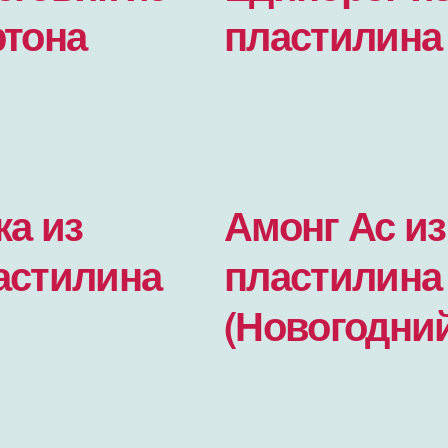
ртона
пластилина
ка из
Амонг Ас из
астилина
пластилина
(Новогодни