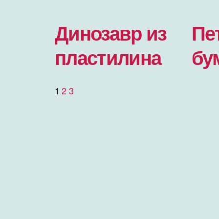
Динозавр из
Пе
пластилина
бу
1
2
3