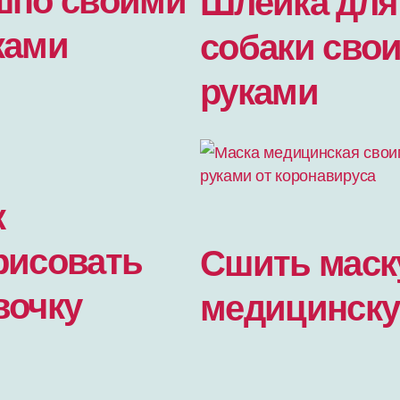
Шлейка для
ками
собаки сво
руками
к
рисовать
Сшить маск
вочку
медицинск