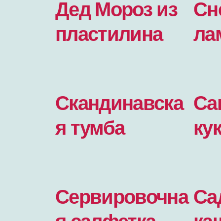
Дед Мороз из
Сн
пластилина
ла
Скандинавска
Са
я тумба
ку
Сервировочна
Са
я салфетка
ка