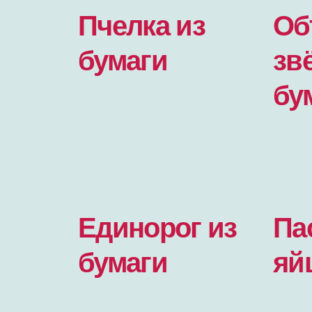
Пчелка из
Об
бумаги
зв
бу
Единорог из
Па
бумаги
яй