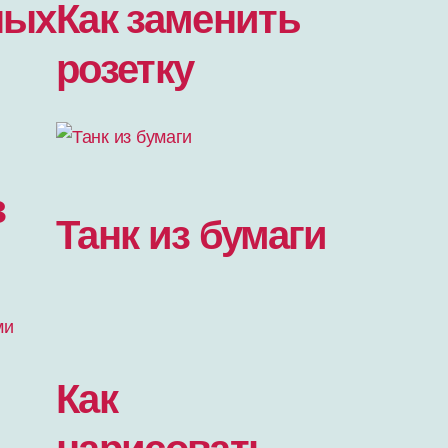
ных
Как заменить
розетку
з
Танк из бумаги
Как
нарисовать