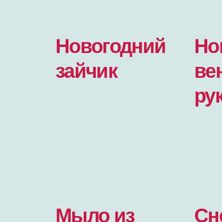
Новогодний
Но
зайчик
ве
ру
Мыло из
Сн