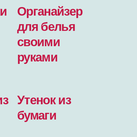
ки
Органайзер
для белья
своими
руками
из
Утенок из
бумаги