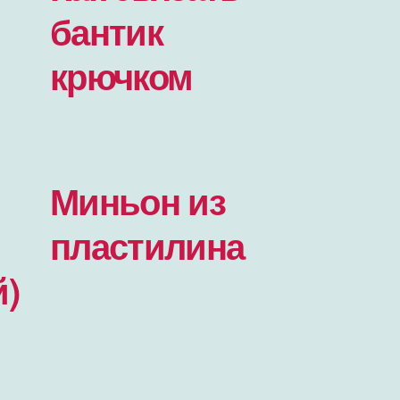
бантик
крючком
Миньон из
пластилина
й)