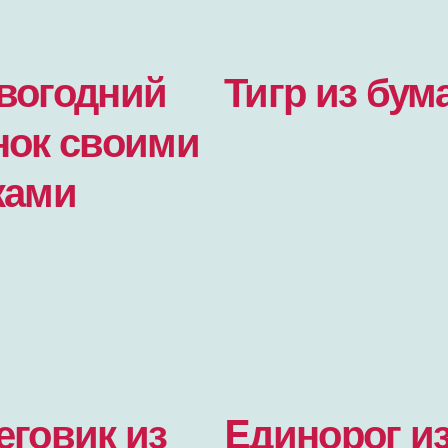
вогодний
Тигр из бум
нок своими
ками
еговик из
Eдинорог и