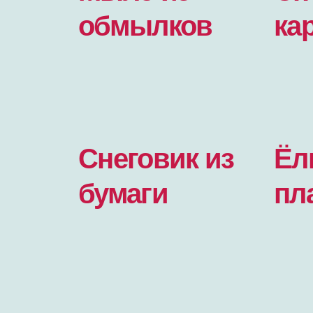
обмылков
ка
Снеговик из
Ёл
бумаги
пл