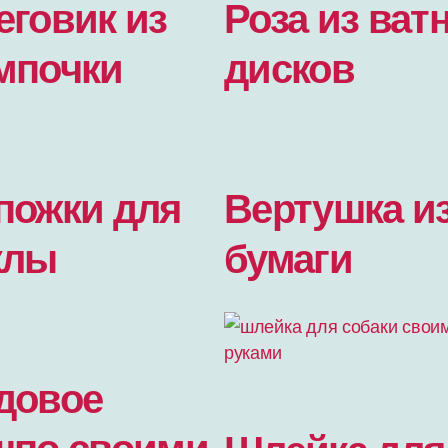
еговик из
Роза из ват
мпочки
дисков
пожки для
Вертушка и
клы
бумаги
довое
шпо своими