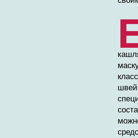
кашл
маску
класс
швейн
спец
соста
можн
средс