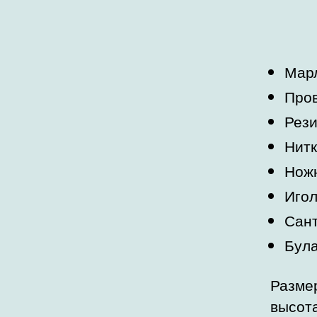
Мар
Пров
Рези
Нитк
Нож
Игол
Сант
Була
Размер
высота