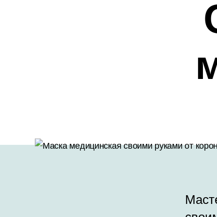
Маст
свои