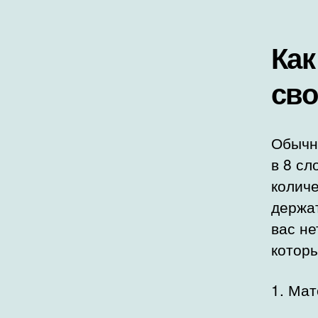
Как
сво
Обычн
в 8 сл
количе
держат
вас не
которы
1. Ма