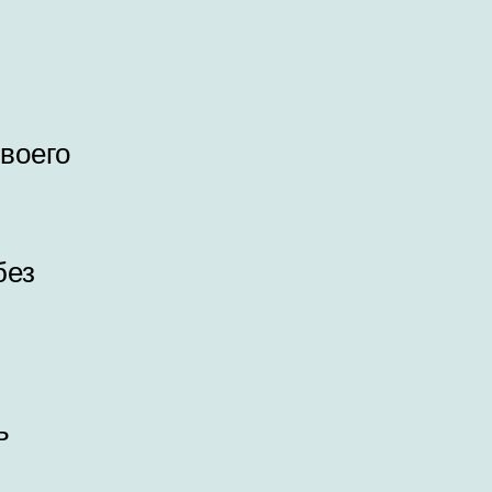
воего
без
ь