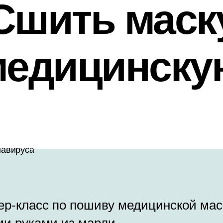
Сшить маск
медицинску
ер-класс по пошиву медицинской мас
ми руками из марли