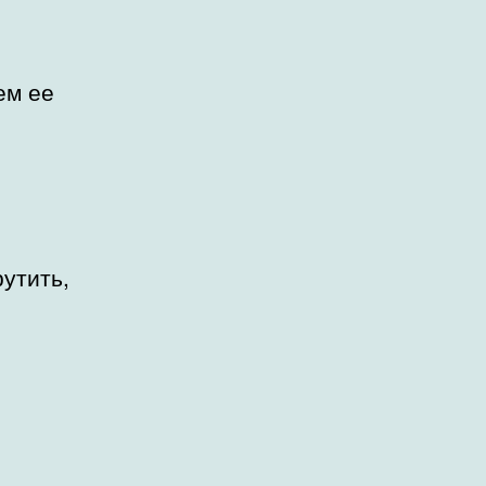
ем ее
утить,