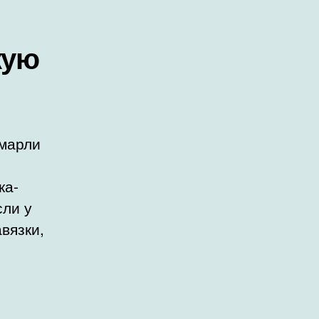
кую
 марли
ка-
сли у
вязки,