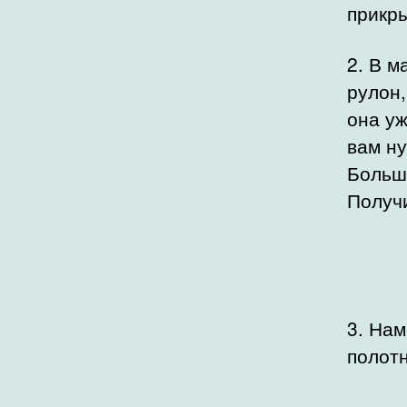
прикры
2. В м
рулон,
она уж
вам ну
Большу
Получи
3. Нам
полотн