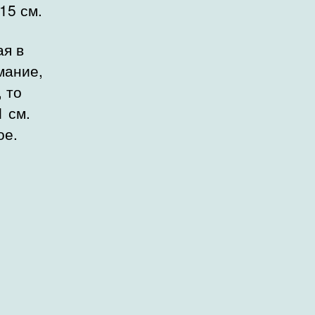
15 см.
ая в
мание,
, то
1 см.
ое.