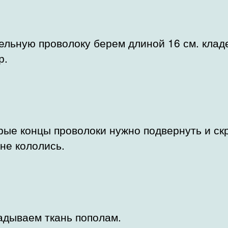
ельную проволоку берем длиной 16 см. клад
р.
рые концы проволоки нужно подвернуть и скр
не кололись.
адываем ткань пополам.